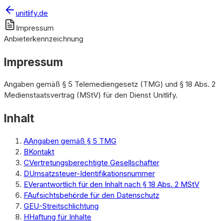
unitlify.de
Impressum
Anbieterkennzeichnung
Impressum
Angaben gemäß § 5 Telemediengesetz (TMG) und § 18 Abs. 2
Medienstaatsvertrag (MStV) für den Dienst Unitlify.
Inhalt
A
Angaben gemäß § 5 TMG
B
Kontakt
C
Vertretungsberechtigte Gesellschafter
D
Umsatzsteuer-Identifikationsnummer
E
Verantwortlich für den Inhalt nach § 18 Abs. 2 MStV
F
Aufsichtsbehörde für den Datenschutz
G
EU-Streitschlichtung
H
Haftung für Inhalte